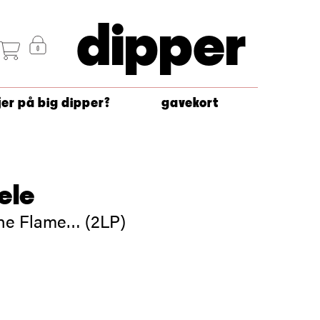
dipper
jer på big dipper?
gavekort
ele
he Flame… (2LP)