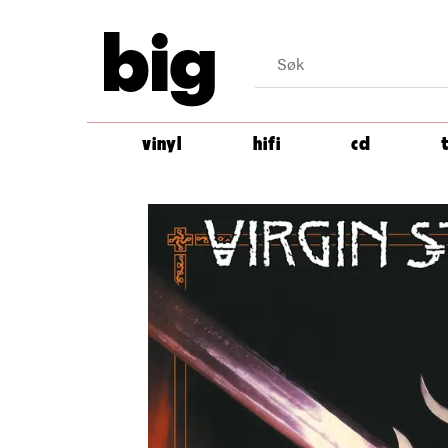
big
vinyl
hifi
cd