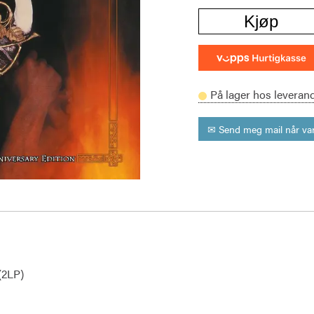
Kjøp
På lager hos leveran
✉ Send meg mail når var
(2LP)