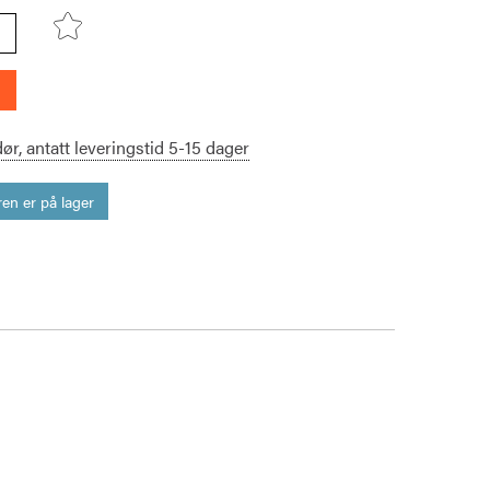
dør,
antatt leveringstid
5-15
dager
en er på lager