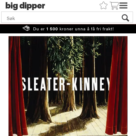
big
Du er
1 500
kroner unna å få fri frakt!