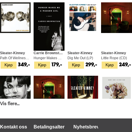
Sleater-Kinney
Carrie Brownstone
Sleater-Kinney
Sleater-Kinney
Path Of Wellness (LP)
Hunger Makes Me A Modern Girl (BOK)
Dig Me Out (LP)
Little Rope (CD)
Kjøp
Kjøp
Kjøp
Kjøp
349,-
179,-
299,-
249,-
Vis flere...
Sleater-Kinney
Sleater-Kinney
Sleater-Kinney
Sleater-Kinney
The Center Won't Hold - Deluxe (LP+7")
Little Rope - LTD (LP)
The Woods (2LP)
No Cities To Love (LP)
Kjøp
Kjøp
Kjøp
Kjøp
399,-
549,-
449,-
299,-
Kontakt oss
Betalingsalternativer
Nyhetsbrev