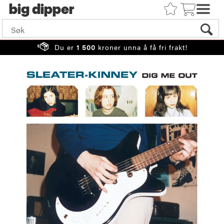
big
Du er
1 500
kroner unna å få fri frakt!