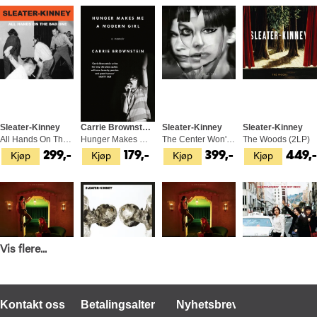
Sleater-Kinney
Carrie Brownstone
Sleater-Kinney
Sleater-Kinney
All Hands On The Bad One (LP)
Hunger Makes Me A Modern Girl (BOK)
The Center Won't Hold - Deluxe (LP+7")
The Woods (2LP)
Kjøp
Kjøp
Kjøp
Kjøp
299,-
179,-
399,-
449,
Vis flere...
Sleater-Kinney
Sleater-Kinney
Sleater-Kinney
Sleater-Kinney
Little Rope - LTD (LP)
Path Of Wellness (LP)
Little Rope (CD)
The Hot Rock (LP)
Kjøp
Kjøp
Kjøp
Kjøp
549,-
349,-
249,-
299,-
Kontakt oss
Betalingsalternativer
Nyhetsbrev