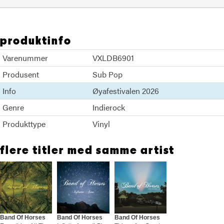
produktinfo
Varenummer
VXLDB6901
Produsent
Sub Pop
Info
Øyafestivalen 2026
Genre
Indierock
Produkttype
Vinyl
flere titler med samme artist
Band Of Horses
Band Of Horses
Band Of Horses