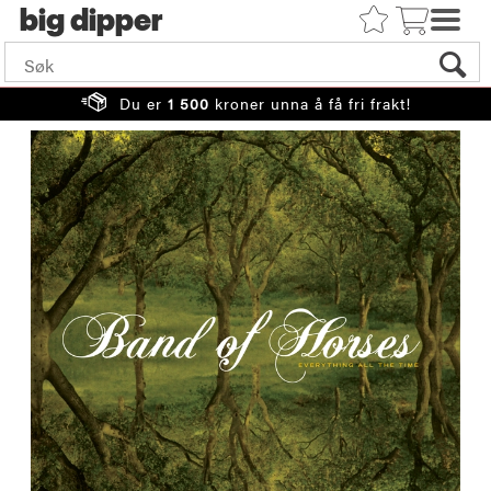
big
Du er
1 500
kroner unna å få fri frakt!