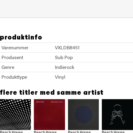
produktinfo
Varenummer
VXLDB8451
Produsent
Sub Pop
Genre
Indierock
Produkttype
Vinyl
flere titler med samme artist
Beach House
Beach House
Beach House
Beach House