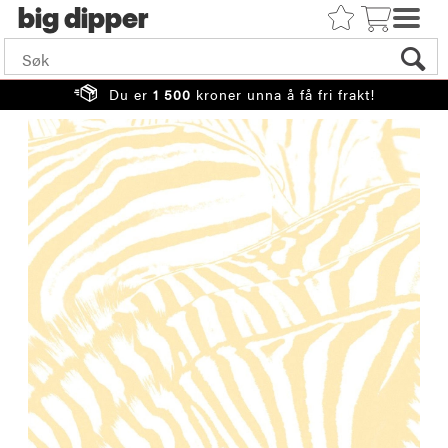
big
Du er
1 500
kroner unna å få fri frakt!