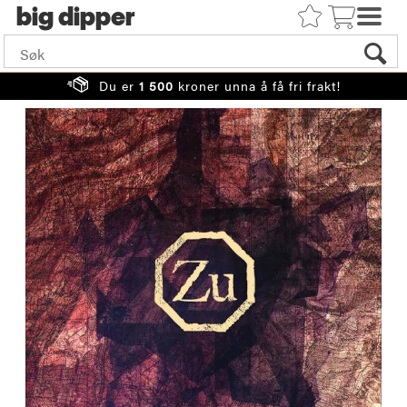
big
Du er
1 500
kroner unna å få fri frakt!