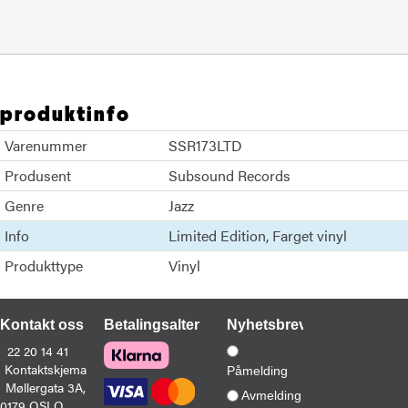
produktinfo
Varenummer
SSR173LTD
Produsent
Subsound Records
Genre
Jazz
Info
Limited Edition
Farget vinyl
Produkttype
Vinyl
Kontakt oss
Betalingsalternativer
Nyhetsbrev
22 20 14 41
Kontaktskjema
Påmelding
Møllergata 3A,
Avmelding
0179 OSLO