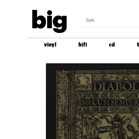
big
vinyl
hifi
cd