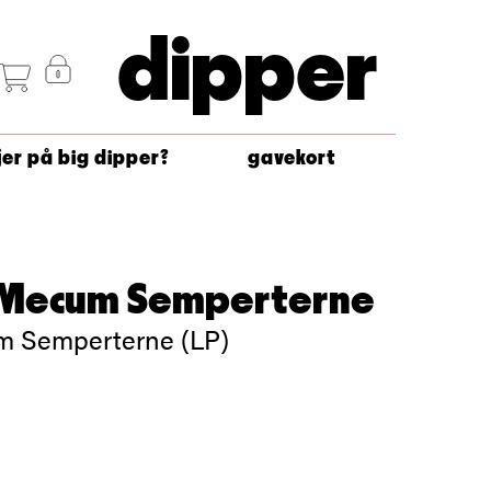
dipper
jer på big dipper?
gavekort
 Mecum Semperterne
m Semperterne (LP)