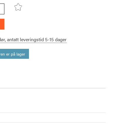
dør,
antatt leveringstid
5-15
dager
en er på lager