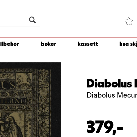
Du er
1 500
kroner unna å få fri frakt!
tilbehør
bøker
kassett
hva sk
Diabolus
Diabolus Mecu
379,-