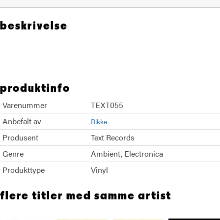
beskrivelse
Fred Again Brian Eno
produktinfo
Varenummer
TEXT055
Anbefalt av
Rikke
Produsent
Text Records
Genre
Ambient
Electronica
Produkttype
Vinyl
flere titler med samme artist