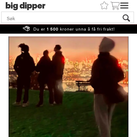
big
Du er
1 500
kroner unna å få fri frakt!