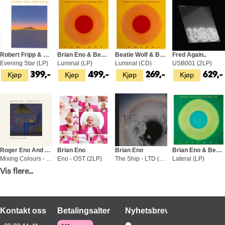
Robert Fripp & Brian Eno
Brian Eno & Beatie Wolfe
Beatie Wolf & Brian Eno
Fred Again..
Evening Star (LP)
Luminal (LP)
Luminal (CD)
USB001 (2LP)
Kjøp
Kjøp
Kjøp
Kjøp
399,-
499,-
269,-
629,-
Roger Eno And Brian Eno
Brian Eno
Brian Eno
Brian Eno & Beatie Wolfe
Mixing Colours - LTD (2LP)
Eno - OST (2LP)
The Ship - LTD (LP)
Lateral (LP)
Kjøp
Kjøp
Kjøp
Kjøp
Vis flere...
649,-
549,-
469,-
499,-
Kontakt oss
Betalingsalternativer
Nyhetsbrev