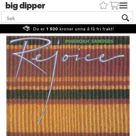
big
Du er
1 500
kroner unna å få fri frakt!