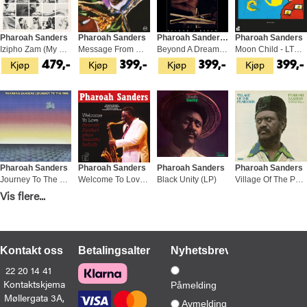
Pharoah Sanders
Pharoah Sanders
Pharoah Sanders & Norman Connors
Pharoah Sanders
Izipho Zam (My Gifts) (LP)
Message From Home (LP)
Beyond A Dream - LTD (LP)
Moon Child - LTD (LP)
Kjøp
Kjøp
Kjøp
Kjøp
479,-
399,-
399,-
399,-
Pharoah Sanders
Pharoah Sanders
Pharoah Sanders
Pharoah Sanders
Journey To The One (2LP)
Welcome To Love (2LP)
Black Unity (LP)
Village Of The Pharoahs - LTD (LP)
Kjøp
Kjøp
Kjøp
Kjøp
Vis flere...
899,-
499,-
629,-
529,-
Kontakt oss
Betalingsalternativer
Nyhetsbrev
22 20 14 41
Kontaktskjema
Påmelding
Møllergata 3A,
Pharoah Sanders
Pharoah Sanders
Pharoah Sanders & John Hicks
Pharoah Sanders
Avmelding