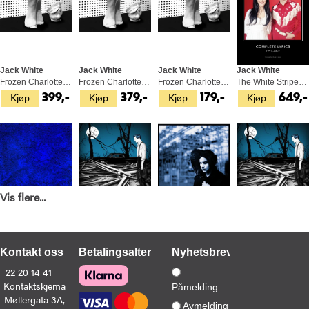
Jack White
Jack White
Jack White
Jack White
Frozen Charlotte - LTD (LP)
Frozen Charlotte (LP)
Frozen Charlotte (CD)
The White Stripes: Complete Lyrics…(BOK)
Kjøp
Kjøp
Kjøp
Kjøp
399,-
379,-
179,-
649,-
Vis flere...
Jack White
Jack White
Jack White
Jack White
No Name (CD)
Fear Of The Dawn - LTD (LP)
Blunderbuss (LP)
Fear Of The Dawn (CD)
Kjøp
Kjøp
Kjøp
Kjøp
329,-
349,-
429,-
269,-
Kontakt oss
Betalingsalternativer
Nyhetsbrev
22 20 14 41
Kontaktskjema
Påmelding
Møllergata 3A,
Avmelding