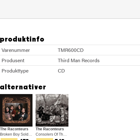
produktinfo
Varenummer
TMR600CD
Produsent
Third Man Records
Produkttype
CD
alternativer
The Raconteurs
The Raconteurs
Broken Boy Soldiers (LP)
Consolers Of The Lonely (2LP)