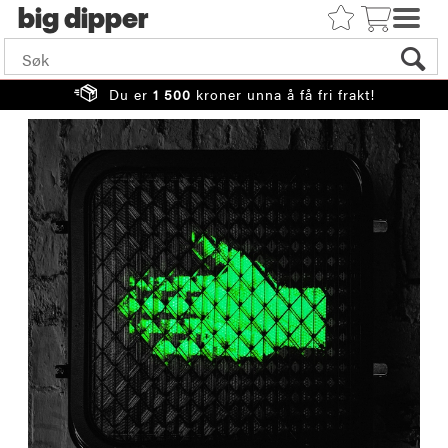
big
Du er
1 500
kroner unna å få fri frakt!