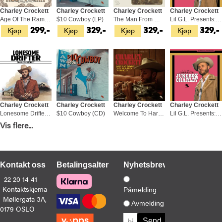
Charley Crockett
Charley Crockett
Charley Crockett
Charley Crockett
Age Of The Ram (LP)
$10 Cowboy (LP)
The Man From Waco - LTD (LP)
Lil G.L. Presents: Jukebox Charley (LP)
Kjøp
Kjøp
Kjøp
Kjøp
299,-
329,-
329,-
329,-
Charley Crockett
Charley Crockett
Charley Crockett
Charley Crockett
Lonesome Drifter (LP)
$10 Cowboy (CD)
Welcome To Hard Times (LP)
Lil G.L. Presents: Jukebox Charley (CD)
Kjøp
Kjøp
Kjøp
Kjøp
Vis flere...
449,-
199,-
299,-
179,-
Kontakt oss
Betalingsalternativer
Nyhetsbrev
22 20 14 41
Kontaktskjema
Påmelding
Møllergata 3A,
Charley Crockett
Avmelding
0179 OSLO
Age Of The Ram (CD)
Kjøp
249,-