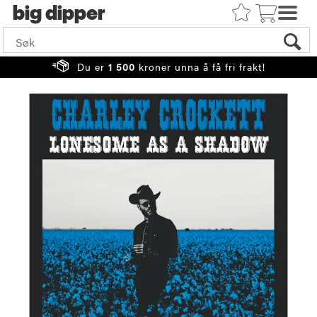
big
Du er
1 500
kroner unna å få fri frakt!