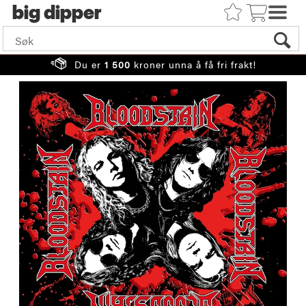
big
Du er
1 500
kroner unna å få fri frakt!