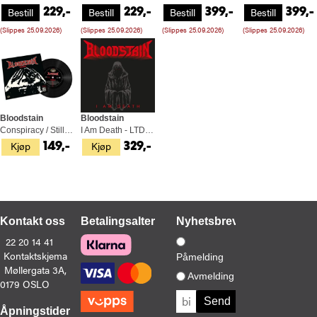
Bestill
Bestill
Bestill
Bestill
229,-
229,-
399,-
399,-
(Slippes 25.09.2026)
(Slippes 25.09.2026)
(Slippes 25.09.2026)
(Slippes 25.09.2026)
Bloodstain
Bloodstain
Conspiracy / Still Alive - LTD (7")
I Am Death - LTD (LP)
Kjøp
Kjøp
149,-
329,-
Kontakt oss
Betalingsalternativer
Nyhetsbrev
22 20 14 41
Kontaktskjema
Påmelding
Møllergata 3A,
Avmelding
0179 OSLO
Åpningstider