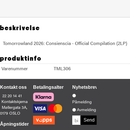
beskrivelse
Tomorrowland 2026: Consienscia - Official Compilation (2LP)
produktinfo
Varenummer
TML306
Kontakt oss
Betalingsalternativer
Nyhetsbrev
22 20 14 41
Kontaktskjema
Påmelding
Møllergata 3A,
Avmelding
0179 OSLO
Åpningstider