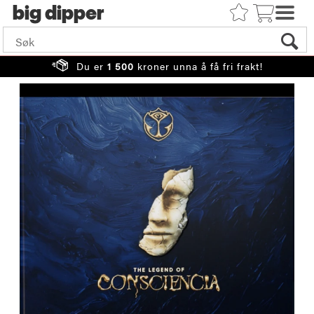
big
Du er
1 500
kroner unna å få fri frakt!