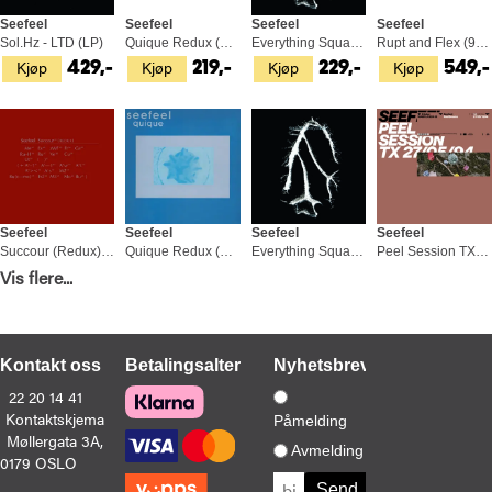
Seefeel
Seefeel
Seefeel
Seefeel
Sol.Hz - LTD (LP)
Quique Redux (Remastered) (2CD)
Everything Squared (CD)
Rupt and Flex (94-96) (4CD)
Kjøp
Kjøp
Kjøp
Kjøp
429,-
219,-
229,-
549,-
Seefeel
Seefeel
Seefeel
Seefeel
Succour (Redux) (3LP)
Quique Redux (Remastered) (2LP)
Everything Squared (LP)
Peel Session TX: 27/05/94 (12")
Kjøp
Kjøp
Kjøp
Kjøp
Vis flere...
779,-
449,-
399,-
399,-
Kontakt oss
Betalingsalternativer
Nyhetsbrev
22 20 14 41
Kontaktskjema
Påmelding
Møllergata 3A,
Seefeel
Seefeel
Seefeel
Seefeel
Avmelding
0179 OSLO
St / Fr / Sp (2LP)
(Ch-Vox) Redux (2LP)
Pure, Impure (2LP)
Sol.Hz (LP)
Kjøp
Kjøp
Kjøp
Kjøp
549,-
549,-
429,-
429,-