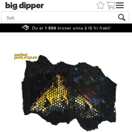
big
Du er
1 500
kroner unna å få fri frakt!