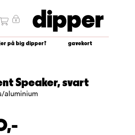
dipper
jer på big dipper?
gavekort
nt Speaker, svart
ss/aluminium
0,-