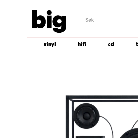
big
vinyl
hifi
cd