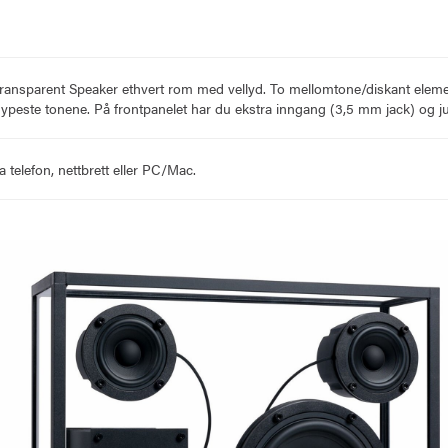
r Transparent Speaker ethvert rom med vellyd. To mellomtone/diskant elemen
dypeste tonene. På frontpanelet har du ekstra inngang (3,5 mm jack) og j
a telefon, nettbrett eller PC/Mac.