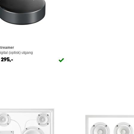
Streamer
gital (optisk) utgang
1 295,-