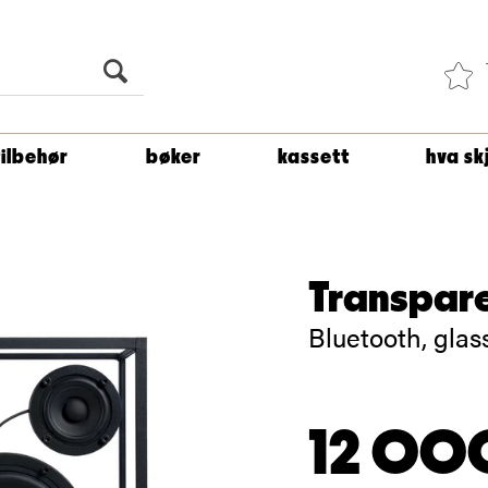
Du er
1 500
kroner unna å få fri frakt!
tilbehør
bøker
kassett
hva sk
Transpare
Bluetooth, gla
12 00