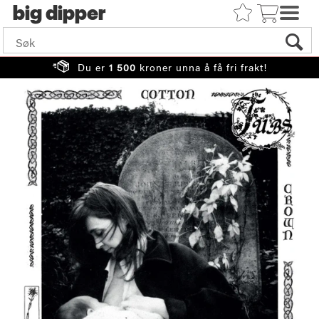
big
Du er
1 500
kroner unna å få fri frakt!