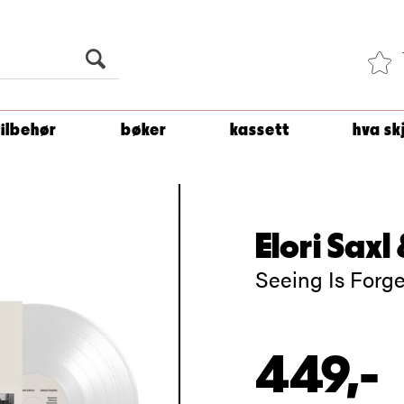
Du er
1 500
kroner unna å få fri frakt!
tilbehør
bøker
kassett
hva sk
Elori Sax
Seeing Is Forge
449,-