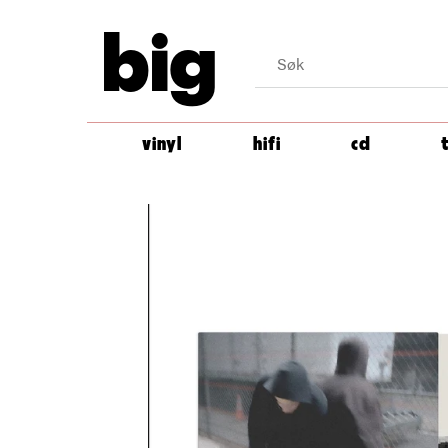
big
vinyl
hifi
cd