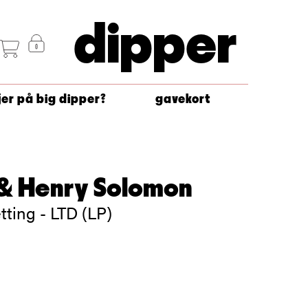
dipper
jer på big dipper?
gavekort
l & Henry Solomon
tting - LTD (LP)