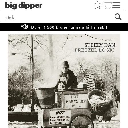
big
Du er
1 500
kroner unna å få fri frakt!