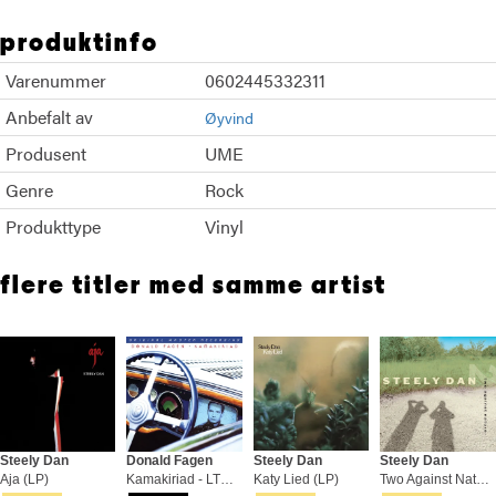
produktinfo
Varenummer
0602445332311
Anbefalt av
Øyvind
Produsent
UME
Genre
Rock
Produkttype
Vinyl
flere titler med samme artist
Steely Dan
Donald Fagen
Steely Dan
Steely Dan
Aja (LP)
Kamakiriad - LTD (SACD-Hybrid)
Katy Lied (LP)
Two Against Nature - LTD (2LP)