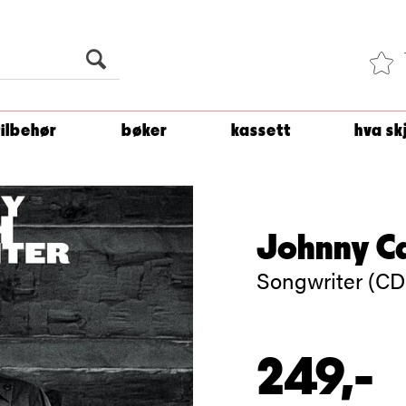
Du er
1 500
kroner unna å få fri frakt!
tilbehør
bøker
kassett
hva sk
Johnny C
Songwriter (CD
249,-