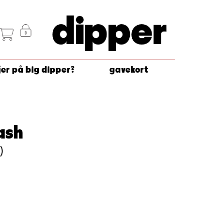
dipper
jer på big dipper?
gavekort
ash
)