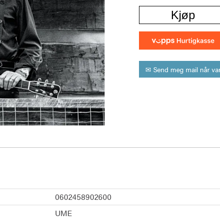
Kjøp
✉ Send meg mail når var
0602458902600
UME