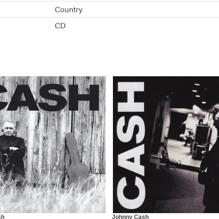
Country
CD
sh
Johnny Cash