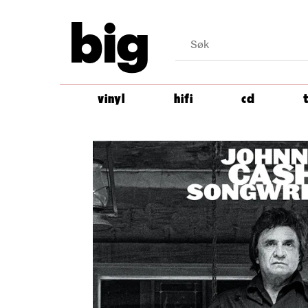
big
vinyl
hifi
cd