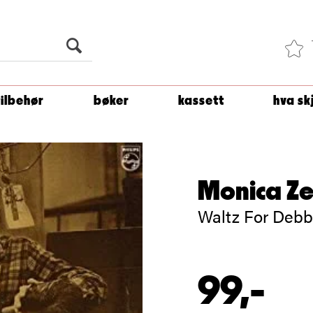
Du er
1 500
kroner unna å få fri frakt!
tilbehør
bøker
kassett
hva sk
Monica Ze
Waltz For Debb
99,-