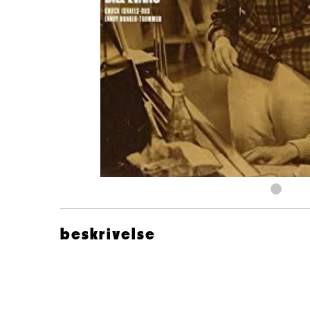
beskrivelse
Monica ZetterlundBill Evans