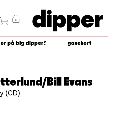
dipper
jer på big dipper?
gavekort
tterlund/Bill Evans
y (CD)