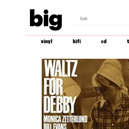
big
vinyl
hifi
cd