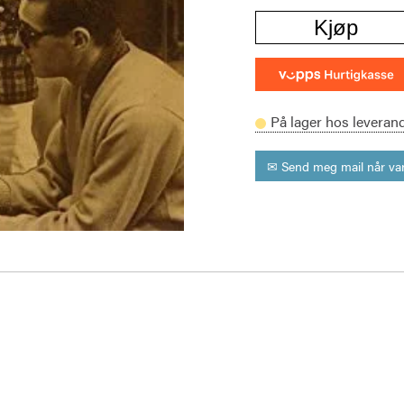
Kjøp
På lager hos leveran
✉ Send meg mail når var