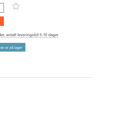
dør,
antatt leveringstid
5-10
dager
en er på lager