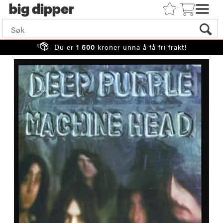
big
Du er
1 500
kroner unna å få fri frakt!