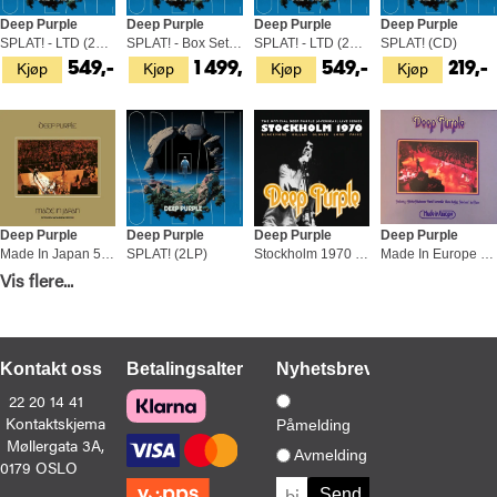
Deep Purple
Deep Purple
Deep Purple
Deep Purple
SPLAT! - LTD (2LP)
SPLAT! - Box Set (2LP + 3 x 10" + 7")
SPLAT! - LTD (2LP)
SPLAT! (CD)
Kjøp
Kjøp
Kjøp
Kjøp
549,-
1 499,-
549,-
219,-
Deep Purple
Deep Purple
Deep Purple
Deep Purple
Made In Japan 50 (2LP)
SPLAT! (2LP)
Stockholm 1970 - LTD (3LP)
Made In Europe - LTD (LP)
Kjøp
Kjøp
Kjøp
Kjøp
Vis flere...
549,-
529,-
579,-
349,-
Kontakt oss
Betalingsalternativer
Nyhetsbrev
22 20 14 41
Kontaktskjema
Påmelding
Møllergata 3A,
Deep Purple
Deep Purple
Deep Purple
Deep Purple
Avmelding
0179 OSLO
Slaves And Masters - LTD (LP)
Greatest Hits (4LP)
Greatest Hits - LTD (4LP)
Paris 1975 - LTD (3LP)
Kjøp
Kjøp
Kjøp
Kjøp
399,-
1 099,-
1 099,-
579,-