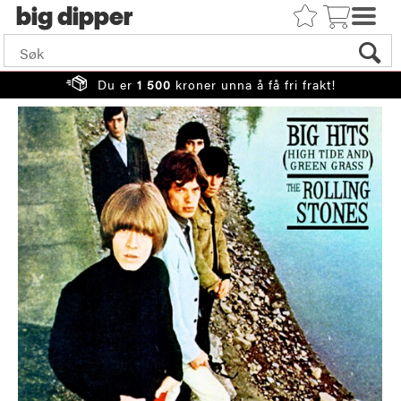
big
Du er
1 500
kroner unna å få fri frakt!