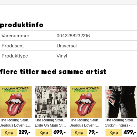
produktinfo
Varenummer
0042288232216
Produsent
Universal
Produkttype
Vinyl
flere titler med samme artist
The Rolling Stones
The Rolling Stones
The Rolling Stones
The Rolling Stones
Jealous Lover (10")
Exile On Main St. - Half Speed (2LP)
Jealous Lover (CDS)
Sticky Fingers - Half Speed Master (LP)
Kjøp
Kjøp
Kjøp
Kjøp
229,-
699,-
79,-
499,-