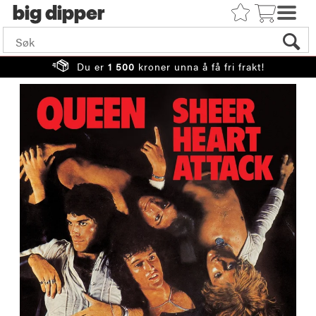
big
Du er
1 500
kroner unna å få fri frakt!