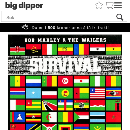
big
Du er
1 500
kroner unna å få fri frakt!