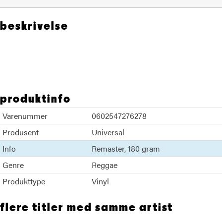
beskrivelse
Bob Marley The Wailers
produktinfo
Varenummer
0602547276278
Produsent
Universal
Info
Remaster
180 gram
Genre
Reggae
Produkttype
Vinyl
flere titler med samme artist