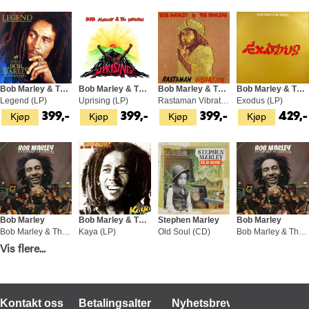
Bob Marley & The Wailers
Bob Marley & The Wailers
Bob Marley & The Wailers
Bob Marley & The Wailers
Legend (LP)
Uprising (LP)
Rastaman Vibration (LP)
Exodus (LP)
Kjøp
Kjøp
Kjøp
Kjøp
399,-
399,-
399,-
429,-
Bob Marley
Bob Marley & The Wailers
Stephen Marley
Bob Marley
Bob Marley & The Chineke!… - DLX (2CD)
Kaya (LP)
Old Soul (CD)
Bob Marley & The Chineke! Orchestra (LP)
Kjøp
Kjøp
Kjøp
Kjøp
Vis flere...
249,-
399,-
249,-
299,-
Kontakt oss
Betalingsalternativer
Nyhetsbrev