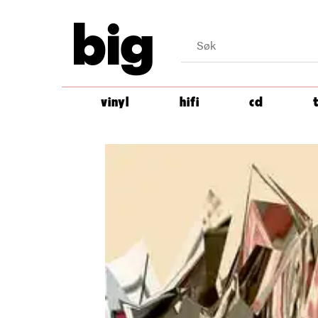
big
vinyl
hifi
cd