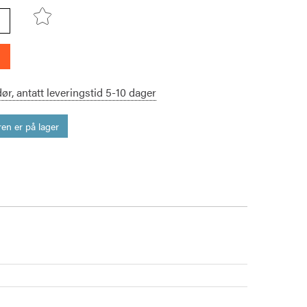
dør,
antatt leveringstid
5-10
dager
en er på lager