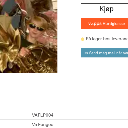
Kjøp
På lager hos leveran
✉ Send meg mail når var
VAFLP004
Va Fongool