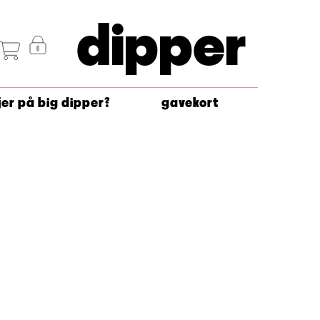
dipper
jer på big dipper?
gavekort