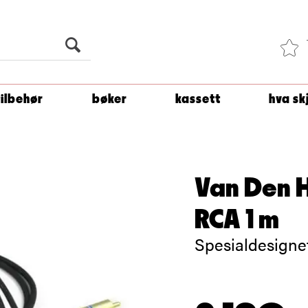
Du er
1 500
kroner unna å få fri frakt!
tilbehør
bøker
kassett
hva sk
Van Den H
RCA 1 m
Spesialdesignet