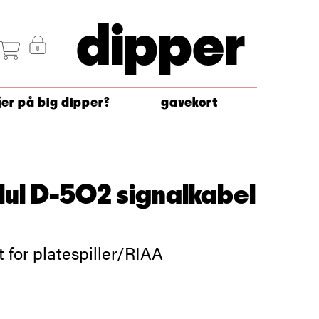
dipper
jer på big dipper?
gavekort
ul D-502 signalkabel
 for platespiller/RIAA