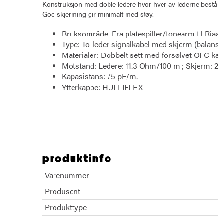
Konstruksjon med doble ledere hvor hver av lederne består
God skjerming gir minimalt med støy.
Bruksområde: Fra platespiller/tonearm til Riaa
Type: To-leder signalkabel med skjerm (ba
Materialer: Dobbelt sett med forsølvet OFC k
Motstand: Ledere: 11.3 Ohm/100 m ; Skjerm:
Kapasistans: 75 pF/m.
Ytterkappe: HULLIFLEX
Van Den Hul D502 signalkabel RCA 1 m
produktinfo
Varenummer
Produsent
Produkttype