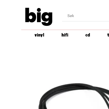
big
vinyl
hifi
cd