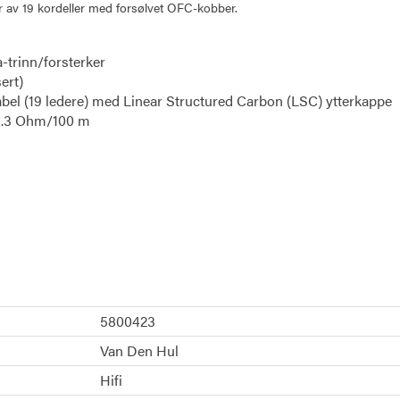
 av 19 kordeller med forsølvet OFC-kobber.
-trinn/forsterker
lansert)
abel (19 ledere) med Linear Structured Carbon (LSC) ytterkappe
 2.3 Ohm/100 m
5800423
Van Den Hul
Hifi