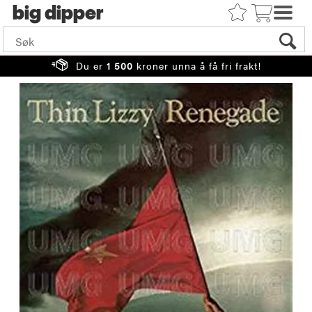
big
Du er
1 500
kroner unna å få fri frakt!