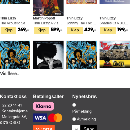
Thin Lizzy
Martin Popoff
Thin Lizzy
Thin Lizzy
The Acoustic Sessions (CD)
Thin Lizzy: A Visual Biography (BOK)
Johnny The Fox (LP)
Shades Of A Blue Orphanage (CD)
Kjøp
Kjøp
Kjøp
Kjøp
269,-
599,-
429,-
199,-
Vis flere...
Thin Lizzy
Graeme Thomson
Thin Lizzy
Thin Lizzy
The Acoustic Sessions (LP)
Cowboy Song (BOK)
The Acoustic Sessions - LTD (LP)
The Boys Are Back In Town Live…(CD+2DVD)
Kontakt oss
Betalingsalternativer
Nyhetsbrev
Kjøp
Kjøp
Kjøp
Kjøp
429,-
229,-
479,-
329,-
22 20 14 41
Kontaktskjema
Påmelding
Møllergata 3A,
Avmelding
0179 OSLO