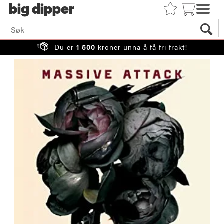
big
Du er
1 500
kroner unna å få fri frakt!