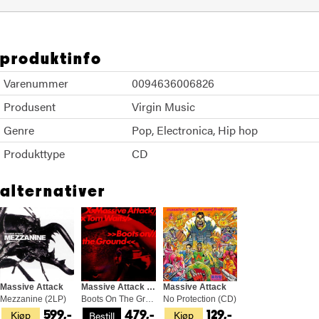
produktinfo
Varenummer
0094636006826
Produsent
Virgin Music
Genre
Pop
Electronica
Hip hop
Produkttype
CD
alternativer
Massive Attack
Massive Attack & Tom Waits
Massive Attack
Mezzanine (2LP)
Boots On The Ground (12")
No Protection (CD)
Kjøp
Kjøp
Bestill
599,-
479,-
129,-