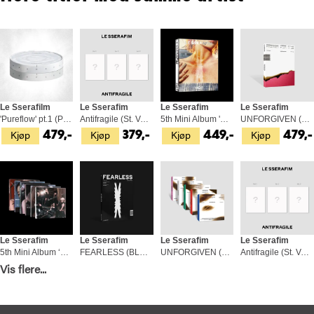
Le Sserafilm
Le Sserafim
Le Sserafim
Le Sserafim
'Pureflow' pt.1 (Peony Room) (CD)
Antifragile (St. Version - Vol. 2) (CD)
5th Mini Album 'HOT' (Tanned…) (CD)
UNFORGIVEN (BLOODY ROSE) (CD)
Kjøp
Kjøp
Kjøp
Kjøp
479,-
379,-
449,-
479,-
Le Sserafim
Le Sserafim
Le Sserafim
Le Sserafim
5th Mini Album ‘HOT’ (Compact ver.) (CD)
FEARLESS (BLACK PETROL) (CD)
UNFORGIVEN (Compact Version) (CD)
Antifragile (St. Version - Vol. 1) (CD)
Kjøp
Kjøp
Kjøp
Kjøp
Vis flere...
449,-
429,-
299,-
379,-