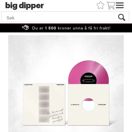
big
Du er
1 500
kroner unna å få fri frakt!