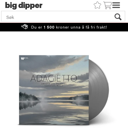
big
Du er
1 500
kroner unna å få fri frakt!