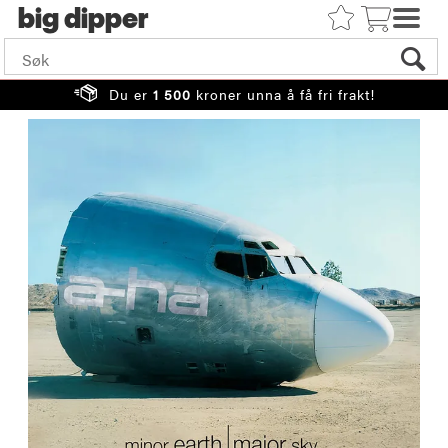
big
Du er
1 500
kroner unna å få fri frakt!