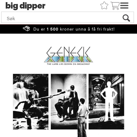
big
Du er
1 500
kroner unna å få fri frakt!