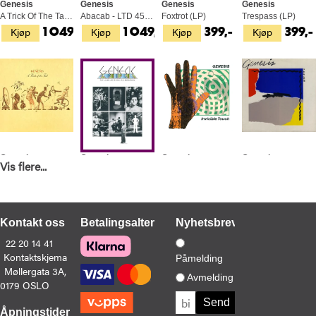
Genesis
Genesis
Genesis
Genesis
A Trick Of The Tail - LTD 45rpm (2LP)
Abacab - LTD 45rpm (2LP)
Foxtrot (LP)
Trespass (LP)
Kjøp
Kjøp
Kjøp
Kjøp
1 049,-
1 049,-
399,-
399,-
Genesis
Genesis
Genesis
Genesis
Vis flere...
A Trick Of The Tail (CD)
The Lamb Lies Down On Broadway (BD-A)
Invisible Touch (LP)
Abacab (LP)
Kjøp
Kjøp
Kjøp
Bestill
189,-
349,-
469,-
369,-
(Slippes 28.08.2026)
Kontakt oss
Betalingsalternativer
Nyhetsbrev
22 20 14 41
Kontaktskjema
Påmelding
Møllergata 3A,
Avmelding
0179 OSLO
Genesis
Genesis
Genesis
Genesis
Wind And Wuthering (LP)
Live (CD)
The Lamb Lies Down On Broadway (2LP)
Calling All Stations (CD)
Åpningstider