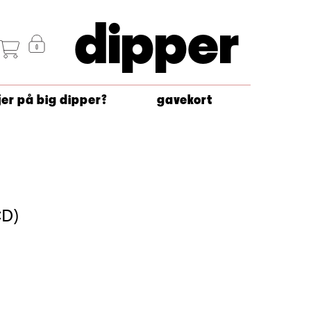
dipper
jer på big dipper?
gavekort
CD)