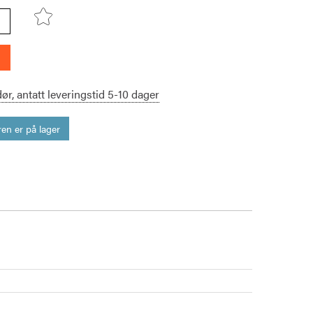
dør,
antatt leveringstid
5-10
dager
en er på lager