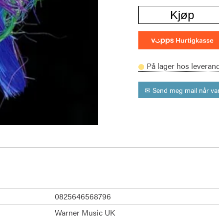
Kjøp
På lager hos leveran
✉ Send meg mail når var
0825646568796
Warner Music UK