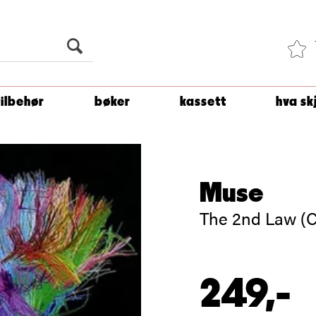
Du er
1 500
kroner unna å få fri frakt!
tilbehør
bøker
kassett
hva sk
Muse
The 2nd Law (
249,-