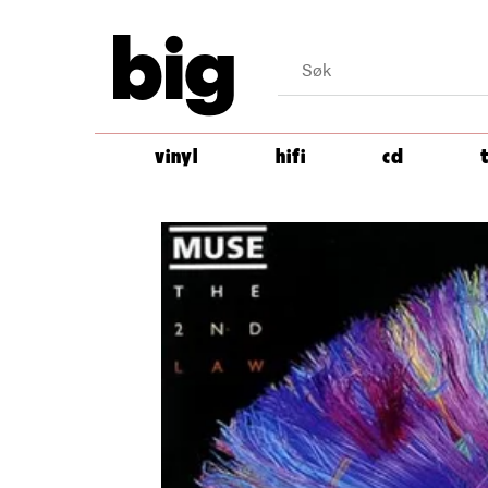
big
vinyl
hifi
cd