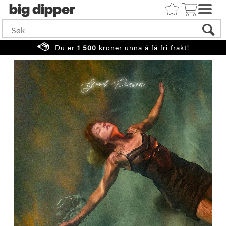
big
Du er
1 500
kroner unna å få fri frakt!