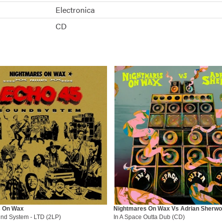
Electronica
CD
s On Wax
Nightmares On Wax Vs Adrian Sherw
nd System - LTD (2LP)
In A Space Outta Dub (CD)