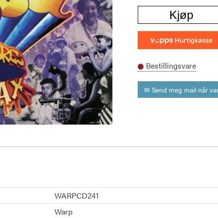
Kjøp
Bestillingsvare
✉ Send meg mail når var
WARPCD241
Warp