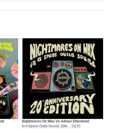
ood
Nightmares On Wax Vs Adrian Sherwood
In A Space Outta Sound: 20th… (3LP)