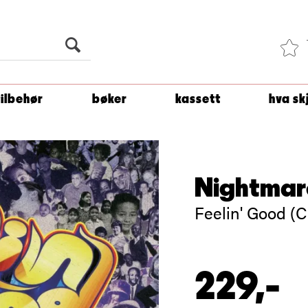
Du er
1 500
kroner unna å få fri frakt!
tilbehør
bøker
kassett
hva sk
Nightmar
Feelin' Good (
229,-