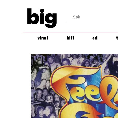
big
vinyl
hifi
cd