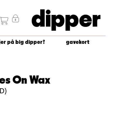
dipper
jer på big dipper?
gavekort
es On Wax
CD)