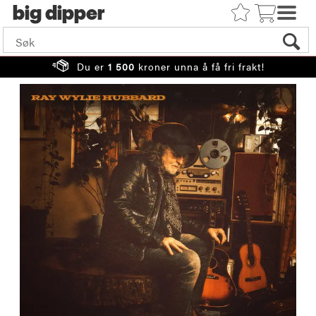
big
Du er
1 500
kroner unna å få fri frakt!