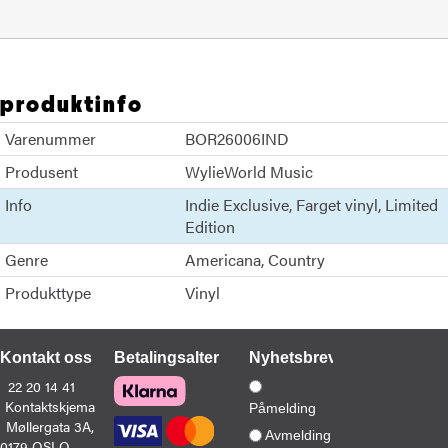
produktinfo
Varenummer
BOR26006IND
Produsent
WylieWorld Music
Info
Indie Exclusive
Farget vinyl
Limited
Edition
Genre
Americana
Country
Produkttype
Vinyl
Kontakt oss
Betalingsalternativer
Nyhetsbrev
22 20 14 41
Kontaktskjema
Påmelding
Møllergata 3A,
Avmelding
0179 OSLO