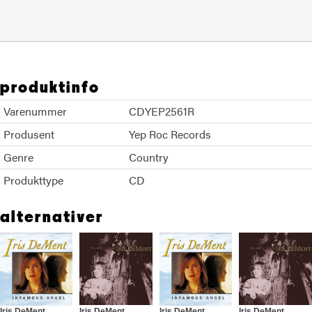
produktinfo
Varenummer
CDYEP2561R
Produsent
Yep Roc Records
Genre
Country
Produkttype
CD
alternativer
Iris DeMent
Iris DeMent
Iris DeMent
Iris DeMent