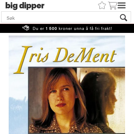
big
Du er
1 500
kroner unna å få fri frakt!