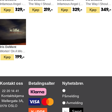
Infamous Angel - LTD (LP)
The Way I Should (CD)
Infamous Angel (LP)
The Way I Should (LP)
Kjøp
Kjøp
Kjøp
Kjøp
329,-
219,-
329,-
349,-
Iris DeMent
Workin' On A World (CD)
Kjøp
199,-
Kontakt oss
Betalingsalternativer
Nyhetsbrev
22 20 14 41
Kontaktskjema
Påmelding
Møllergata 3A,
Avmelding
0179 OSLO