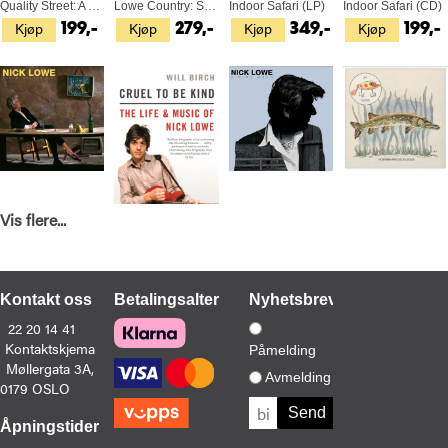
Quality Street: A Seasonal... (CD)
Lowe Country: Songs Of Nick Lowe (LP)
Indoor Safari (LP)
Indoor Safari (CD)
Kjøp
Kjøp
Kjøp
Kjøp
199,-
279,-
349,-
199,-
Vis flere...
Nick Lowe
Will Birch
Nick Lowe
Nick Lowe
The Impossible Bird (LP)
Cruel To Be Kind: The Life And… (BOK)
Dig My Mood (LP)
Lay It On Me EP (LP)
Kjøp
Kjøp
Kjøp
Kjøp
329,-
179,-
329,-
229,-
Kontakt oss
Betalingsalternativer
Nyhetsbrev
22 20 14 41
Kontaktskjema
Påmelding
Møllergata 3A,
Avmelding
0179 OSLO
Åpningstider