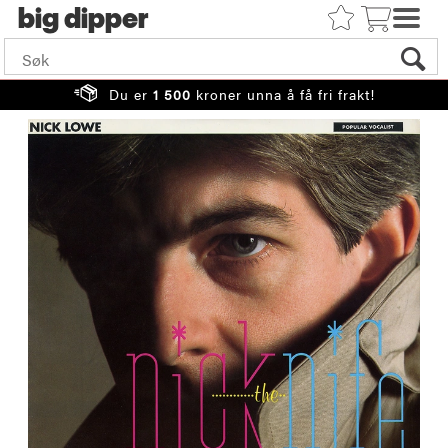
big
Du er
1 500
kroner unna å få fri frakt!