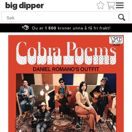
big
Du er
1 500
kroner unna å få fri frakt!