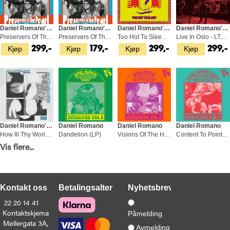
Daniel Romano's Outfit
Daniel Romano's Outfit
Daniel Romano's Outfit
Daniel Romano's Outfit
Preservers Of The Pearl - LTD (LP)
Preservers Of The Pearl (LP)
Too Hot To Sleep (LP)
Live In Oslo - LTD Indie Exclusive (LP)
Kjøp
Kjøp
Kjøp
Kjøp
299,-
179,-
299,-
299,-
Daniel Romano's Outfit
Daniel Romano
Daniel Romano
Daniel Romano
How Ill Thy World Is Ordered (LP)
Dandelion (LP)
Visions Of The Higher Dream (LP)
Content To Point The Way (LP)
Kjøp
Kjøp
Kjøp
Kjøp
Vis flere...
279,-
299,-
299,-
329,-
Kontakt oss
Betalingsalternativer
Nyhetsbrev
22 20 14 41
Kontaktskjema
Påmelding
Møllergata 3A,
Daniel Romano's Outfit
Daniel Romano's Outfit
Avmelding