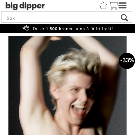
big
Du er
1 500
kroner unna å få fri frakt!
33%