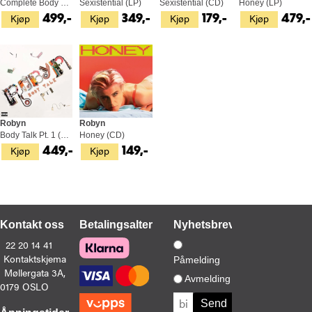
Complete Body Talk (2LP)
Sexistential (LP)
Sexistential (CD)
Honey (LP)
Kjøp
Kjøp
Kjøp
Kjøp
499,-
349,-
179,-
479,-
Robyn
Robyn
Body Talk Pt. 1 (LP)
Honey (CD)
Kjøp
Kjøp
449,-
149,-
Kontakt oss
Betalingsalternativer
Nyhetsbrev
22 20 14 41
Kontaktskjema
Påmelding
Møllergata 3A,
Avmelding
0179 OSLO