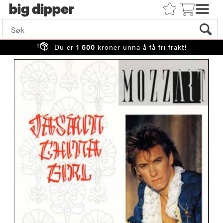
big
Du er
1 500
kroner unna å få fri frakt!