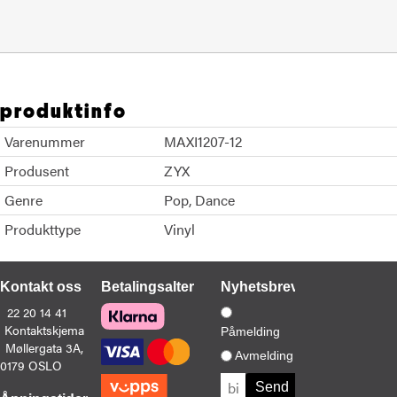
produktinfo
Varenummer
MAXI1207-12
Produsent
ZYX
Genre
Pop
Dance
Produkttype
Vinyl
Kontakt oss
Betalingsalternativer
Nyhetsbrev
22 20 14 41
Kontaktskjema
Påmelding
Møllergata 3A,
Avmelding
0179 OSLO