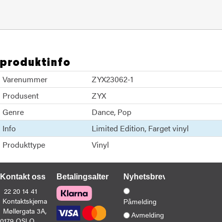
produktinfo
Varenummer
ZYX23062-1
Produsent
ZYX
Genre
Dance
Pop
Info
Limited Edition
Farget vinyl
Produkttype
Vinyl
Kontakt oss
Betalingsalternativer
Nyhetsbrev
22 20 14 41
Kontaktskjema
Påmelding
Møllergata 3A,
Avmelding
0179 OSLO