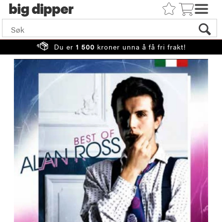
big
Du er
1 500
kroner unna å få fri frakt!