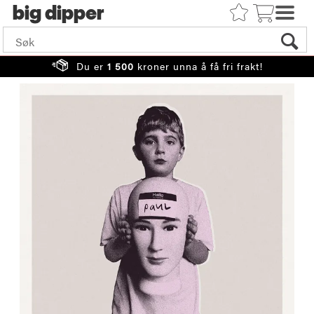
big
Du er
1 500
kroner unna å få fri frakt!