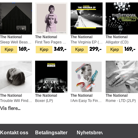
The National
The National
The National
The National
Sleep Well Beast (CD)
First Two Pages Of Frankenstein (LP)
The Virginia EP (LP)
Alligator (CD)
Kjøp
Kjøp
Kjøp
Kjøp
169,-
349,-
299,-
169,-
The National
The National
The National
The National
Trouble Will Find Me (2LP)
Boxer (LP)
I Am Easy To Find (2LP)
Rome - LTD (2LP)
Kjøp
Kjøp
Kjøp
Kjøp
Vis flere...
429,-
299,-
429,-
549,-
Kontakt oss
Betalingsalternativer
Nyhetsbrev