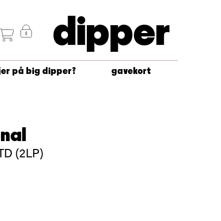
dipper
jer på big dipper?
gavekort
nal
TD (2LP)