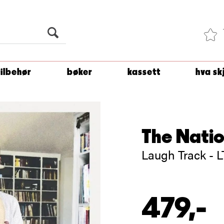
Du er
1 500
kroner unna å få fri frakt!
tilbehør
bøker
kassett
hva sk
The Natio
Laugh Track - L
479,-