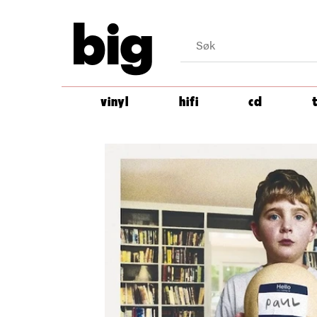
big
vinyl
hifi
cd