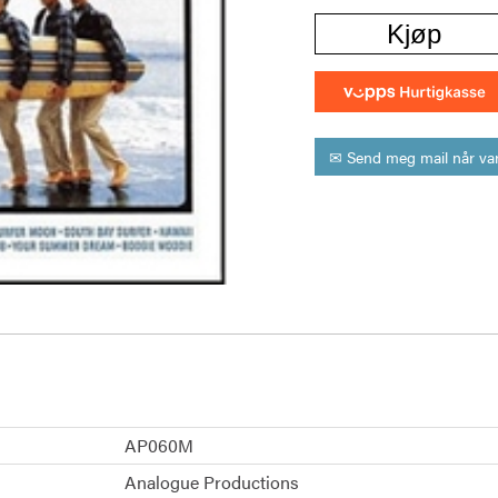
Kjøp
✉ Send meg mail når var
AP060M
Analogue Productions