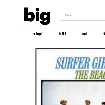
big
vinyl
hifi
cd