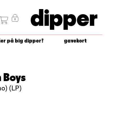
dipper
jer på big dipper?
gavekort
 Boys
no) (LP)