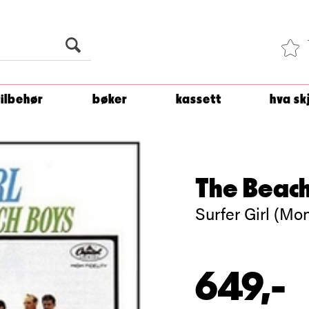
Du er
1 500
kroner unna å få fri frakt!
tilbehør
bøker
kassett
hva sk
The Beach
Surfer Girl (Mo
649,-