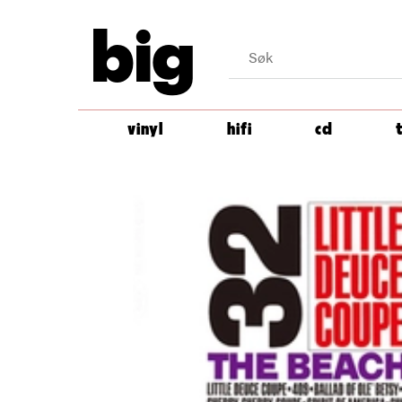
big
vinyl
hifi
cd