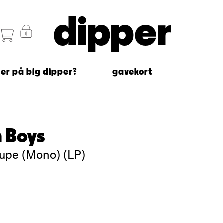
dipper
jer på big dipper?
gavekort
 Boys
oupe (Mono) (LP)