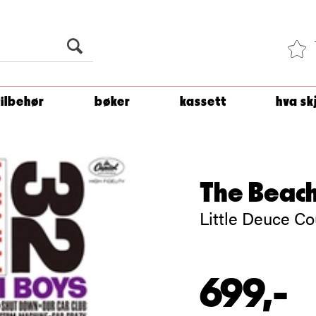
Du er
1 500
kroner unna å få fri frakt!
tilbehør
bøker
kassett
hva sk
The Beach
Little Deuce C
699,-