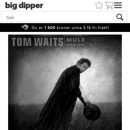
big
Du er
1 500
kroner unna å få fri frakt!