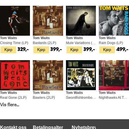
Tom Waits
Tom Waits
Tom Waits
Tom Waits
Closing Time (LP)
Bastards (2LP)
Mule Variations (2LP)
Rain Dogs (LP)
Kjøp
Kjøp
Kjøp
Kjøp
329,-
399,-
399,-
499,-
Tom Waits
Tom Waits
Tom Waits
Tom Waits
Real Gone (2LP)
Bawlers (2LP)
Swordfishtrombones (CD)
Nighthawks At The Diner (2LP)
Kjøp
Kjøp
Kjøp
Kjøp
Vis flere...
399,-
399,-
149,-
399,-
Kontakt oss
Betalingsalternativer
Nyhetsbrev