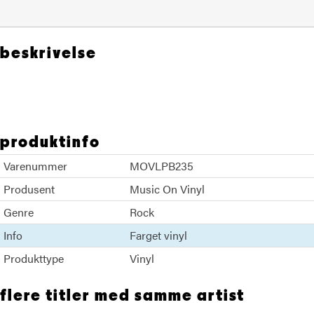
beskrivelse
Tom Waits Crystal Gayle
produktinfo
Varenummer
MOVLPB235
Produsent
Music On Vinyl
Genre
Rock
Info
Farget vinyl
Produkttype
Vinyl
flere titler med samme artist