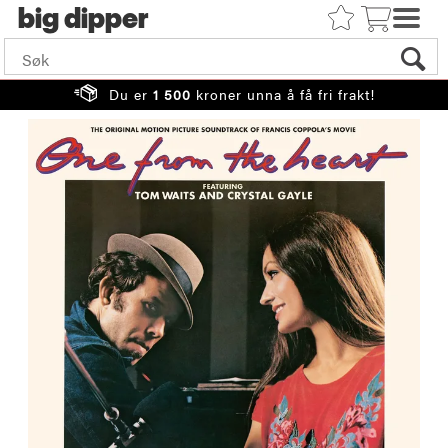
big
Du er
1 500
kroner unna å få fri frakt!