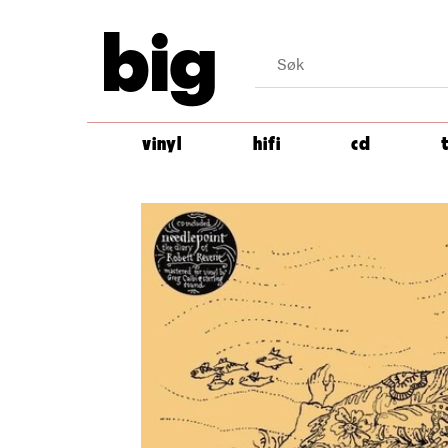
big
vinyl
hifi
cd