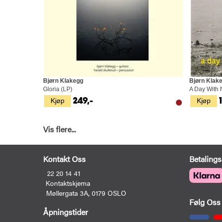
Bjørn Klakegg
Bjørn Klak
Gloria (LP)
A Day With N
Kjøp
Kjøp
249,-
Vis flere...
Kontakt Oss
Betalings
22 20 14 41
Kontaktskjema
Møllergata 3A, 0179 OSLO
Følg Oss
Åpningstider