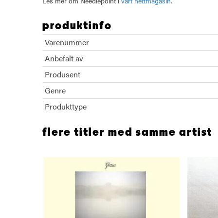
Les mer om Needlepoint i
vårt nettmagasin.
produktinfo
Varenummer
Anbefalt av
Produsent
Genre
Produkttype
flere titler med samme artist