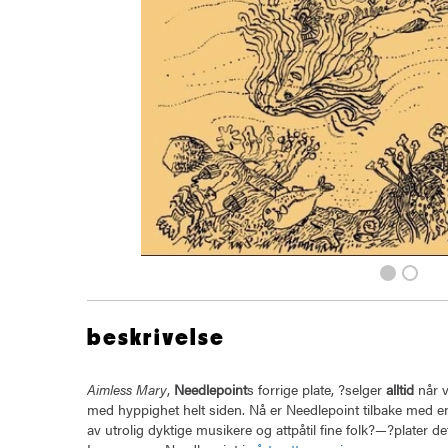
beskrivelse
Aimless Mary
,
Needlepoint
s forrige plate, ?selger
alltid
når v
med hyppighet helt siden. Nå er Needlepoint tilbake med en 
av utrolig dyktige musikere og attpåtil fine folk?—?plater de