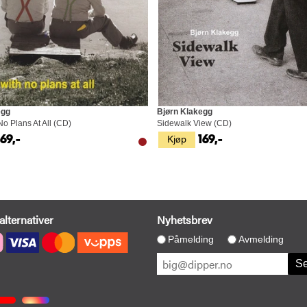
egg
Bjørn Klakegg
o Plans At All (CD)
Sidewalk View (CD)
Kjøp
169,-
169,-
alternativer
Nyhetsbrev
Påmelding
Avmelding