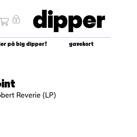
dipper
jer på big dipper?
gavekort
int
bert Reverie (LP)