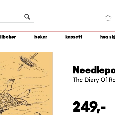
Du er
1 500
kroner unna å få fri frakt!
tilbehør
bøker
kassett
hva sk
Needlepo
The Diary Of Ro
249,-