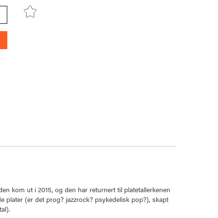
 den kom ut i 2015, og den har returnert til platetallerkenen
e plater (er det prog? jazzrock? psykedelisk pop?), skapt
al).